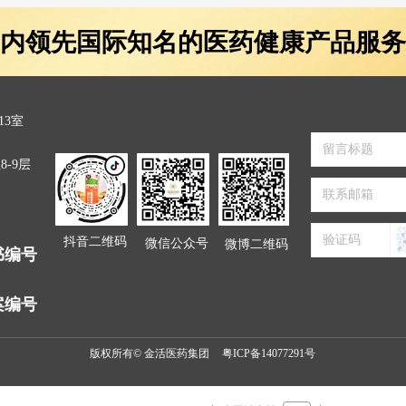
内领先国际知名的医药健康产品服务
13室
-9层
抖音二维码
微信公众号
微博二维码
书编号
案编号
版权所有©
金活医药集团
粤ICP备14077291号