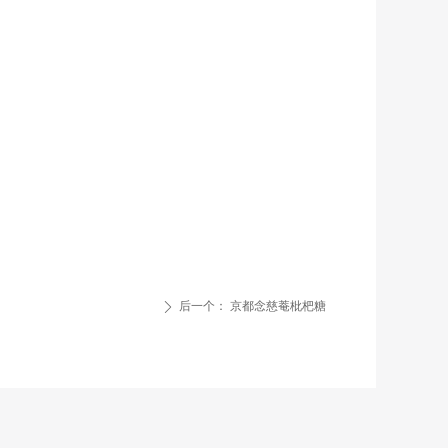
后一个：
京都念慈菴枇杷糖
ꄲ