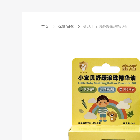
首页
ꄲ
保健/日化
ꄲ
金活小宝贝舒缓滚珠精华油