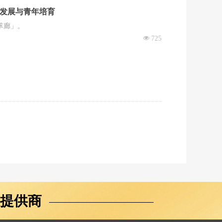
发展与青年培育
萃廊」。
넶
725
提供商