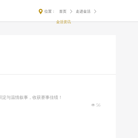
끇
位置：
首页
ꄲ
走进金活
ꄲ
金活资讯
积淀与温情叙事，收获赛事佳绩！
넶
56