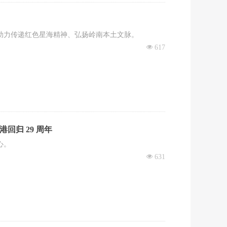
助力传递红色星海精神、弘扬岭南本土文脉。
넶
617
归 29 周年
心。
넶
631