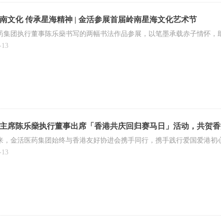
南文化 传承星海精神 | 金活参展首届岭南星海文化艺术节
药集团执行董事陈乐燊书写的两幅书法作品参展，以笔墨承载赤子情怀，
-13
主席陈乐燊执行董事出席「香港共庆回归赛马日」活动，共贺香港回
来，金活医药集团始终与香港友好协进会携手同行，携手践行爱国爱港初
-13