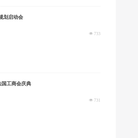
略规划启动会
넶
733
国法国工商会庆典
넶
731