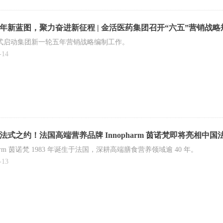
年新蓝图，聚力奋进新征程 | 金活医药集团召开“六五”营销战
式启动集团新一轮五年营销战略编制工作。
-14
法式之约！法国高端营养品牌 Innopharm 茵诺梵即将亮相中
pharm 茵诺梵 1983 年诞生于法国，深耕高端膳食营养领域逾 40 年。
-13