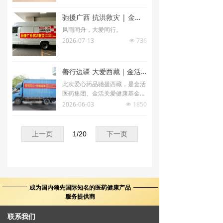
驰援广西 抗洪救灾 | 金活捐赠依马打正红花油驰援广西洪涝灾区
风雨同舟，大爱同行。
2026-07-13
736
넶
善行边疆 大爱西藏｜金活爱心物资依马打正红花油顺利运抵拉萨
此次爱心药品驰援西藏，是金活
医药集团、金活关爱健康基金会
立足健康主业、服务国家战略、
2026-06-03
1850
넶
助力共同富裕的又一重要实践。
上一页
1
/
20
下一页
成为国内领先国际知名的医药健康产品
服务提供商
联系我们