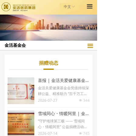
끀
首页
基本信息
中文
ꀅ
走进金活
章程制度
金活健康之家
公益项目
金活基金会
끀
投资者关系
信息公示
金活基金会
捐赠动态
捐赠动态
联系我们
大千世界系列
喜报 | 金活关爱健康基金会再度荣获广东省“6·30”助力乡村振兴活动通报表扬！
金活关爱健康基金会凭借持续深
耕公益、精准助力 “百千万工程”
的扎实行动再度荣获通报表扬
2026-07-27
344
넶
（原 “广东扶贫济困红棉杯” 权威
表彰）。
雪域同心・情暖阿里 | 金活捐赠依马打正红花油，守护地球第三极健康
“守护地球第三极 —— 雪域同
心・情暖阿里” 公益捐赠活动在
阿里高原圆满落地。
2026-07-14
745
넶