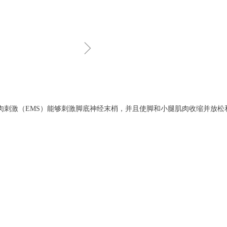
ꁇ
肌肉刺激（EMS）能够刺激脚底神经末梢，并且使脚和小腿肌肉收缩并放