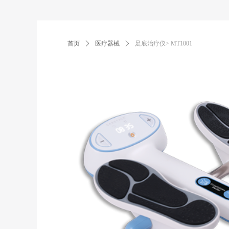
首页
ꄲ
医疗器械
ꄲ
足底治疗仪> MT1001