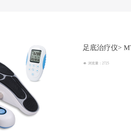
足底治疗仪> MT
浏览量：
2725
넶