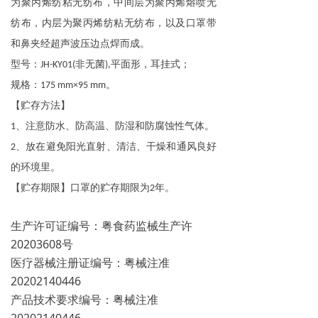
为聚丙烯纺粘无纺布，中间层为聚丙烯熔喷无
纺布，内层为聚丙烯纺粘无纺布，以及口罩带
和鼻夹经超声波压边点焊而成。
型号：
非无菌
平面形，耳挂式；
JH-KY01(
),
规格：
。
175 mm×95 mm
【贮存方法】
、注意防水、防高温、防湿和防腐蚀性气体。
1
、放在避免阳光直射、清洁、干燥和通风良好
2
的环境里。
【贮存期限】口罩的贮存期限为
年。
2
生产许可证编号：粤食药监械生产许
20203608号
医疗器械注册证编号：粤械注准
20202140446
产品技术要求编号：粤械注准