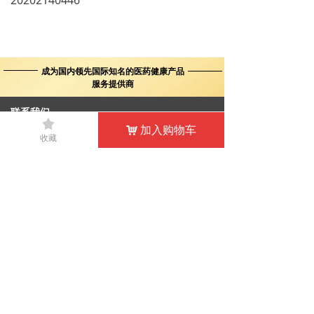
20202140446
成为国内领先国际知名的医药健康产品
服务提供商
联系我们
끄
加入购物车
香港地址：香港九龍長沙灣荔枝角道808號好運工業中心6樓613室
낙
收藏
香港电话：(852) 2877 6488 传 真：(852) 2529 5988
大陆地址：深圳市南山区南头街道大新路马家龙创新大厦A座8-9层
大陆电话：86-755-8229 2888 传 真：86-755-8217 0669
邮 箱：kingw@kingworld.com.cn
抖音二维码
微博二维码
微信公众号