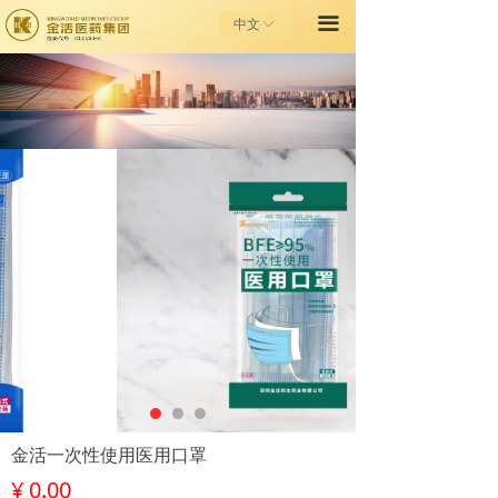
끀
首页
中文
ꀅ
走进金活
金活健康之家
投资者关系
金活基金会
联系我们
金活一次性使用医用口罩
¥
0.00