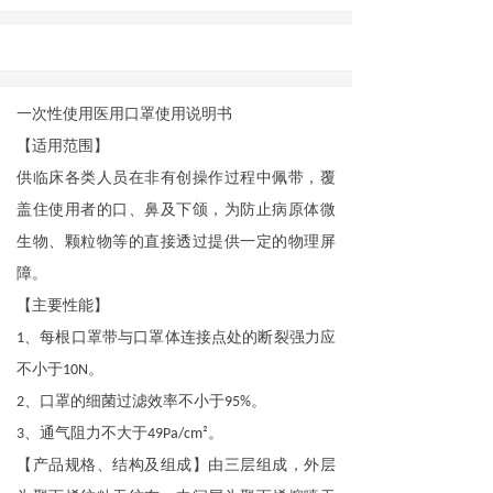
一次性使用医用口罩使用说明书
【适用范围】
供临床各类人员在非有创操作过程中佩带，覆
盖住使用者的口、鼻及下颌，为防止病原体微
生物、颗粒物等的直接透过提供一定的物理屏
障。
【主要性能】
、每根口罩带与口罩体连接点处的断裂强力应
1
不小于
。
10N
、口罩的细菌过滤效率不小于
。
2
95%
、通气阻力不大于
。
3
49Pa/cm²
【产品规格、结构及组成】由三层组成，外层