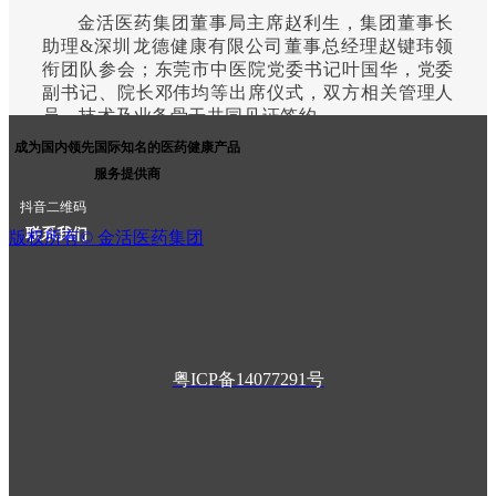
者
金活医药集团董事局主席赵利生，集团董事长
关
助理&深圳龙德健康有限公司董事总经理赵键玮领
系
衔团队参会；东莞市中医院党委书记叶国华，党委
金
副书记、院长邓伟均等出席仪式，双方相关管理人
活
员、技术及业务骨干共同见证签约。
基
成为国内领先国际知名的医药健康产品
金
会
服务提供商
签约仪式座谈会现场
联
抖音二维码
系
紫珠叶洗剂是东莞当地应用已久的岭南特色中
联系我们
版权所有©
金活医药集团
我
药制剂，已在东莞市中医院院内投入使用，并积累
们
了丰富的临床应用数据与实践经验，主要用于皮肤
烧烫伤、糖尿病足溃疡、压疮等相关病症的治疗。
加味天麻健脑方参照院内制剂天麻健脑颗粒改良研
发，该颗粒目前已在东莞市中医院临床应用，针对
风痰上扰引发的眩晕、头痛、记忆力减退、失眠等
粤ICP备14077291号
症状进行调理治疗。
作为金活医药的关联方及重要合作客户，金辰
医药与东莞市中医院已敲定初步合作方案。按照规
划，两款产品先期将由金辰医药旗下子公司在香港