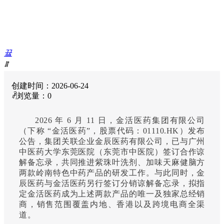
끀
ꁲ
首
ꀅ
中文
创建时间：
2026-06-24
页
ꄘ
浏览量：
0
走
进
2026 年 6 月 11 日，金活医药集团有限公司
金
（下称 “金活医药”，股票代码：01110.HK）发布
活
公告，集团关联企业金辰医药有限公司，已与广州
金
中医药大学东莞医院（东莞市中医院）签订合作谅
活
解备忘录，共同推进紫珠叶洗剂、加味天麻健脑方
健
两款岭南特色中药产品的研发工作。与此同时，金
康
辰医药与金活医药另行签订分销谅解备忘录，拟指
之
定金活医药成为上述两款产品的唯一及独家总经销
家
商，销售范围覆盖内地、香港以及跨境电商全渠
投
道。
资