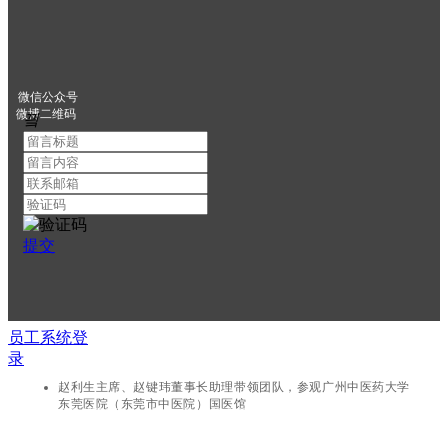
完成 HKC 类中成药注册，获批后组织生产，并联
合东莞市中医院开展市场化推广。
广州中医药大学东莞医院(东莞市中医院)与金辰医药有限公司制
微信公众号
剂研发与转化合作意向书签约仪式现场
微博二维码
끸
根据双方签订的分销备忘录，金辰医药确定金
活医药为两款产品的唯一独家经销商，负责零售、
医疗机构、线上平台等全渠道销售业务。协议存续
期间，金辰医药承诺不会在约定区域内委托其他第
三方经销。金活医药将全权负责产品市场推广、销
售渠道搭建及产品售卖；金辰医药则保障产品合规
提交
生产、稳定供货，并提供全套产品资料与配套支
持。两款产品将率先在香港及跨境渠道上市销售，
待取得国内药品注册审批后，正式拓展内地市场。
员工系统登
录
香港地址：香港九龍長沙灣荔枝角道808號好運工業中心6樓613室
赵利生主席、赵键玮董事长助理带领团队，参观广州中医药大学
东莞医院（东莞市中医院）国医馆
香港电话：(852) 2877 6488 传 真：(852) 2529 5988
大陆地址：深圳市南山区南头街道大新路马家龙创新大厦A座8-9层