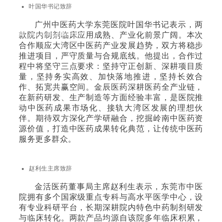
叶国华书记致辞
大陆电话：86-755-8229 2888 传 真：86-755-8217 0669
广州中医药大学东莞医院叶国华书记表示，两
款院内制剂临床应用成熟、产业化前景广阔。本次
邮 箱：kingw@kingworld.com.cn
合作顺应大湾区中医药产业发展趋势，双方将稳步
推进项目，严守质量与合规底线。他提出，合作过
程中将坚守三点要求：坚持守正创新、深耕项目质
量，坚持务实高效、加快落地推进，坚持长效合
作、拓宽共赢空间。金辰医药深耕医药全产业链，
在新药研发、生产制造等方面经验丰富，是医院推
动中医药成果市场化、接轨大湾区发展的理想伙
伴。期待双方深化产学研融合，挖掘岭南中医药资
源价值，打造中医药成果转化典范，让传统中医药
服务更多群众。
赵利生主席致辞
金活医药董事局主席赵利生表示，东莞市中医
院拥有多个国家级重点专科与高水平医学中心，设
有专业科研平台，长期深耕院内特色中药制剂研发
与临床转化。两款产品均源自该院多年临床积累，