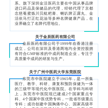
系。旗下深圳金活医药主要在中国从事品牌
进口药品及保健品的代理，经销代理了京都
念慈菴蜜炼川贝枇杷膏、喇叭牌正露丸、金
活依马打正红花油等多种名牌健康产品，在
业界确立了名牌代理地位。
关于金辰医药有限公司
金辰医药有限公司于1999年在香港注册
成立，公司在深圳及香港两地均全资控股拥
有符合GMP标准的中成药制造企业，专注于
高质量中成药的研发与生产。
关于广州中医药大学东莞医院
东莞市中医院建立于1965年，是一所集
医疗、教学、科研、康复和预防保健为一体
的三级甲等现代化中医医院。在学科与科研
上，东莞市中医院现已建成2个国家重点专
科、4个国家中医优势专科，一批省市级重点
专科；成功创建中国胸痛中心、国家高级卒