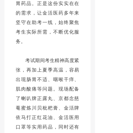
胃药品。正是这份实实在在
的需求，让金活医药多年来
坚守在助考一线，始终聚焦
考生实际所需，不断优化服
务。
考试期间考生精神高度紧
张，再加上夏季高温，容易
出现肠胃不适、咽喉干痒、
肌肉酸痛等问题。现场配备
了喇叭牌正露丸、京都念慈
菴蜜炼川贝枇杷膏、金活牌
依马打正红花油、金活医用
口罩等实用药品，同时还有