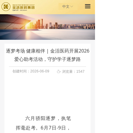
끀
首页
中文
ꀅ
走进金活
金活健康之家
投资者关系
逐梦考场 健康相伴 | 金活医药开展2026
爱心助考活动，守护学子逐梦路
金活基金会
创建时间：
2026-06-09
ꄘ
浏览量：
1547
联系我们
六月骄阳逐梦，执笔
挥毫赴考。6月7日-9日，