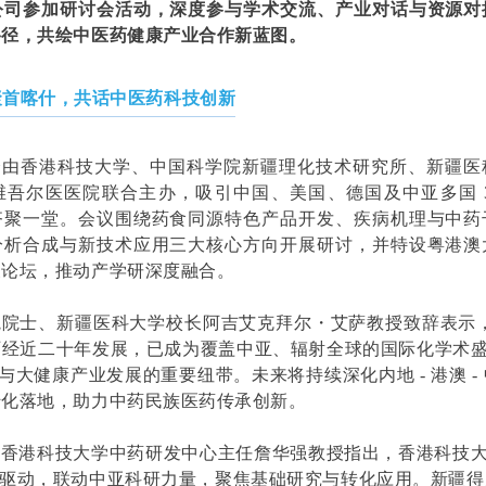
公司参加研讨会活动，深度参与学术交流、产业对话与资源对
路径，共绘中医药健康产业合作新蓝图。
聚首喀什，共话中医药科技创新
会由香港科技大学、中国科学院新疆理化技术研究所、新疆医
吾尔医医院联合主办，吸引中国、美国、德国及中亚多国 3
齐聚一堂。会议围绕药食同源特色产品开发、疾病机理与中药
分析合成与新技术应用三大核心方向开展研讨，并特设粤港澳
展论坛，推动产学研深度融合。
院士、新疆医科大学校长阿吉艾克拜尔・艾萨教授致辞表示，研
经近二十年发展，已成为覆盖中亚、辐射全球的国际化学术盛
作与大健康产业发展的重要纽带。未来将持续深化内地 - 港澳 -
转化落地，助力中药民族医药传承创新。
香港科技大学中药研发中心主任詹华强教授指出，香港科技大
 双轮驱动，联动中亚科研力量，聚焦基础研究与转化应用。新疆