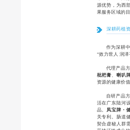
源优势，为西
果服务区域的
深耕药植
作为深耕
“效力世人 润
代理产品
枇杷膏
、
喇叭
资源的健康价
自研产品
活在广东陆河
品。
凤宝牌・
关专利。肠道
契合虚秘人群