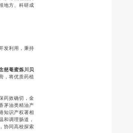
根地方、科研成
开发利用，秉持
念慈菴蜜炼川贝
营，将优质药植
保药效确切，金
香茅油类精油产
港知识产权署相
温和调理肠道，
，协同高校探索