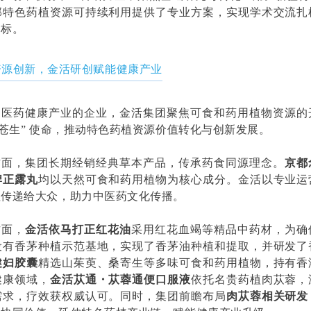
部特色药植资源可持续利用提供了专业方案，实现学术交流扎
目标。
资源创新，金活研创赋能健康产业
中医药健康产业的企业，金活集团聚焦可食和药用植物资源的
泽苍生” 使命，推动特色药植资源价值转化与创新发展。
方面，集团长期经销经典草本产品，传承药食同源理念。
京都
牌正露丸
均以天然可食和药用植物为核心成分。金活以专业运
值传递给大众，助力中医药文化传播。
方面，
金活依马打正红花油
采用红花血竭等精品中药材，为确
设有香茅种植示范基地，实现了香茅油种植和提取，并研发了
健妇胶囊
精选山茱萸、桑寄生等多味可食和药用植物，持有香
健康领域，
金活苁通・苁蓉通便口服液
依托名贵药植肉苁蓉，
需求，疗效获权威认可。同时，集团前瞻布局
肉苁蓉相关研发