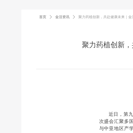
首页
ꄲ
金活资讯
ꄲ
聚力药植创新，共赴健康未来｜金
聚力药植创新，
近日，第
次盛会汇聚多
与中亚地区产