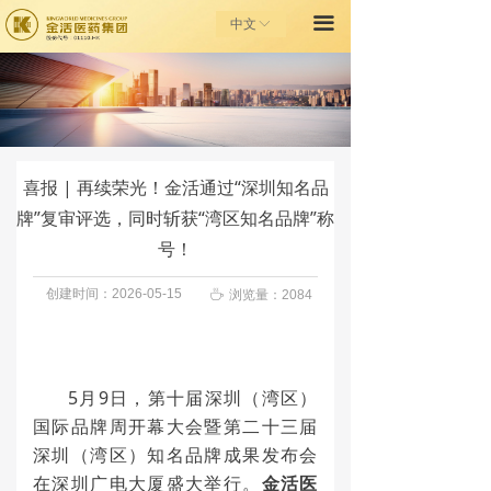
끀
首页
中文
ꀅ
走进金活
金活健康之家
投资者关系
喜报 | 再续荣光！金活通过“深圳知名品
牌”复审评选，同时斩获“湾区知名品牌”称
金活基金会
号！
联系我们
创建时间：
2026-05-15
ꄘ
浏览量：
2084
5月9日，第十届深圳（湾区）
国际品牌周开幕大会暨第二十三届
深圳（湾区）知名品牌成果发布会
在深圳广电大厦盛大举行。
金活医