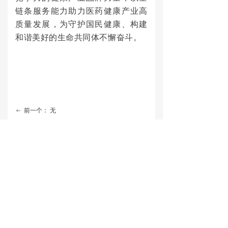
链条服务能力助力医药健康产业高
质量发展，为守护国民健康、构建
和谐美好的生命共同体不懈奋斗。
前一个：
无
ꂃ
后一个：
无
ꁹ
成为国内领先国际知名的医药健康产品
服务提供商
联系我们
香港地址：香港九龍長沙灣荔枝角道808號好運工業中心6樓613室
香港电话：(852) 2877 6488 传 真：(852) 2529 5988
大陆地址：深圳市南山区南头街道大新路马家龙创新大厦A座8-9层
大陆电话：86-755-8229 2888 传 真：86-755-8217 0669