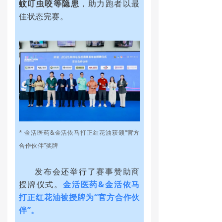
蚊叮虫咬等隐患
，助力跑者以最
佳状态完赛。
* 金活医药&金活依马打正红花油获颁“官方
合作伙伴”奖牌
发布会还举行了赛事赞助商
授牌仪式。
金活医药&金活依马
打正红花油被授牌为“官方合作伙
伴”。