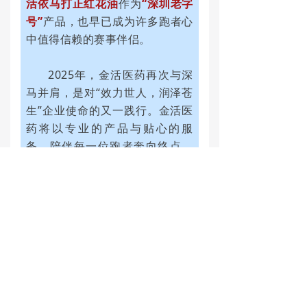
活依马打正红花油
作为
“深圳老字
号”
产品，也早已成为许多跑者心
中值得信赖的赛事伴侣。
2025年，金活医药再次与深
马并肩，是对“效力世人，润泽苍
生”企业使命的又一践行。金活医
药将以专业的产品与贴心的服
务，陪伴每一位跑者奔向终点，
传递“健康生活，金活相伴”的温
暖理念。
12月7日，让我们相约鹏城，
在奔跑中感受山海相连的城市画
卷，在脚步中见证深马与金活的
再度温暖同行。
金活医药，为奔跑护航，为