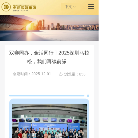
끀
首页
中文
ꀅ
走进金活
金活健康之家
投资者关系
双赛同办，金活同行丨2025深圳马拉
松，我们再续前缘！
金活基金会
创建时间：
2025-12-01
ꄘ
浏览量：
853
联系我们