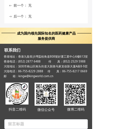
前一个：
无
ꂃ
后一个：
无
ꁹ
成为国内领先国际知名的医药健康产品
服务提供商
联系我们
香港地址：香港九龍長沙灣荔枝角道808號好運工業中心6樓613室
香港电话：(852) 2877 6488 传 真：(852) 2529 5988
大陆地址：深圳市南山区南头街道大新路马家龙创新大厦A座8-9层
大陆电话：86-755-8229 2888 传 真：86-755-8217 0669
邮 箱：kingw@kingworld.com.cn
抖音二维码
微博二维码
微信公众号