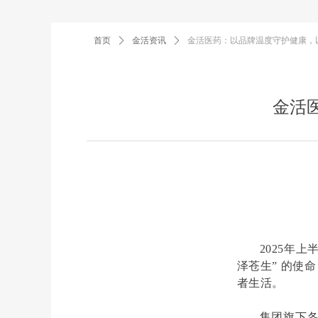
首页
ꄲ
金活资讯
ꄲ
金活医药：以品牌温度守护健康，
金活
2025年
泽苍生” 的使
者生活。
集团旗下