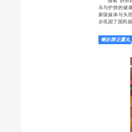
随着“好肺
乐与护肺的健
家级媒体与头
步巩固了国民
喇叭牌正露丸