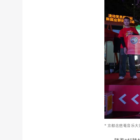
* 京都念慈菴音乐