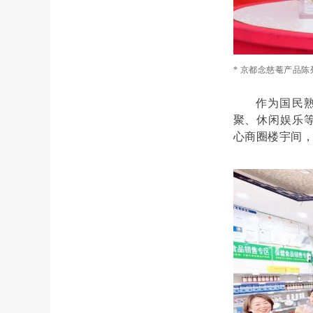
* 京都念慈菴产品陈
作为国民
聚、休闲娱乐
心商圈楼宇间，