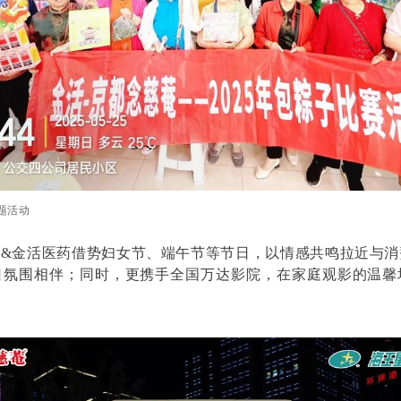
题活动
菴&金活医药借势妇女节、端午节等节日，以情感共鸣拉近与消
日氛围相伴；同时，更携手全国万达影院，在家庭观影的温馨