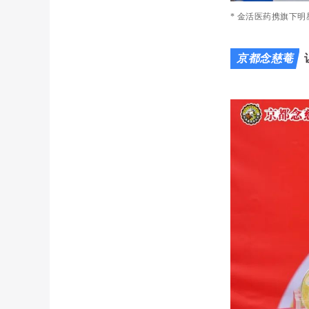
* 金活医药携旗下
京都念慈菴