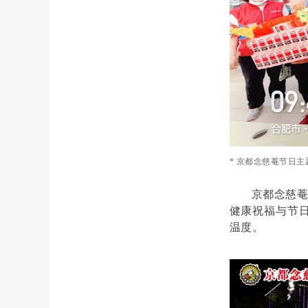
* 京都念慈菴节日主
京都念慈
健康祝福与节
温度。