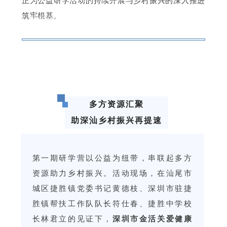
正为公益研学活动的持续开展与乡村振兴的深入推进
筑牢根基。
大陆电话：86-755-8229 2888 传 真：86-755-8217 0669
邮 箱：kingw@kingworld.com.cn
多方资源汇聚
助深汕乡村振兴再提速
第一期研学营以公益为纽带，串联起多方
资源助力乡村振兴。活动现场，在汕尾市
城区捷胜镇党委书记黄德枝、深圳市驻捷
胜镇帮扶工作队队长符仕春、捷胜中学校
长林君立的见证下，
深圳市金活关爱健康