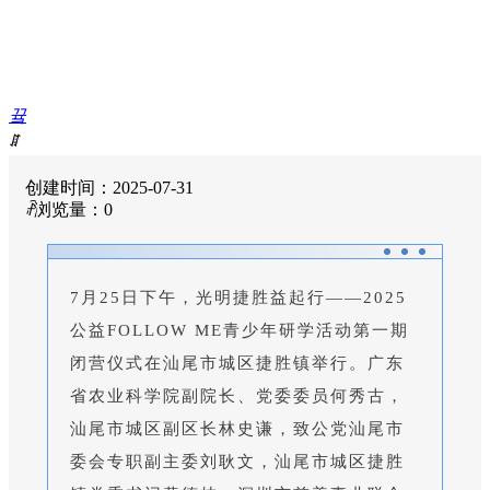
끀
ꁲ
首
ꀅ
中文
创建时间：
2025-07-31
页
ꄘ
浏览量：
0
走
进
金
活
7月25日下午，光明捷胜益起行——2025
金
公益FOLLOW ME青少年研学活动第一期
活
健
闭营仪式在汕尾市城区捷胜镇举行。广东
康
省农业科学院副院长、党委委员何秀古，
之
汕尾市城区副区长林史谦，致公党汕尾市
家
投
委会专职副主委刘耿文，汕尾市城区捷胜
资