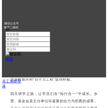
实践平台，为青少年带来多方位、多层次的公益实践
体验，为青少年认知公益、参与公益提供多元渠道和
有效路径。自2022年起，活动连续举办三届，辐射超
微信公众号
微博二维码
끸
150组家庭及学员。
同时，
该活动也是深圳市慈善会“圳帮扶”资助计划品
牌项目之一。
该计划致力于打造乡村振兴示范项目，
以示范项目带动创新模式，汇聚资源、强化特色、补
提交
齐短板，撬动更多社会力量参与乡村振兴，提升深圳
社会慈善资源的落地精准性与主动性，为社会力量助
力乡村振兴和“百千万工程”提供样板。
员工系统登
录
香港地址：香港九龍長沙灣荔枝角道808號好運工業中心6樓613室
四天研学之旅，让学员们在“知行合一”中成长。乡
香港电话：(852) 2877 6488 传 真：(852) 2529 5988
贤、基金会及主办单位等凝聚的合力与积累的成果，
大陆地址：深圳市南山区南头街道大新路马家龙创新大厦A座8-9层