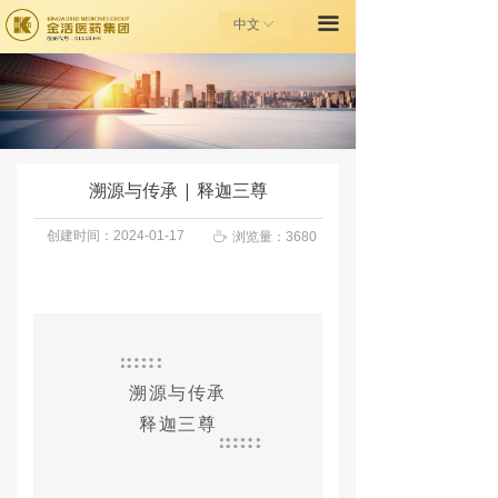
끀
首页
中文
ꀅ
走进金活
金活健康之家
投资者关系
溯源与传承 | 释迦三尊
金活基金会
创建时间：
2024-01-17
ꄘ
浏览量：
3680
联系我们
溯源与传承
释迦三尊