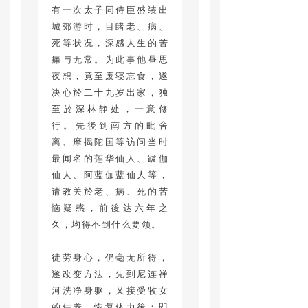
有一次太子同侍臣盛装出
城郊游时，目睹老、病、
死等状况，深感人生的苦
痛与无常。为此事他昼思
夜想，竟至废寝忘食，遂
决心於二十九岁出家，独
至於深林静处，一意修
行。先後到南方的毗舍
离、摩揭陀国等访问当时
最闻名的莲华仙人、跋伽
仙人、阿蓝伽蓝仙人等，
请教关於老、病、死的苦
恼疑惑，前後达六年之
久，均得不到什么要领。
徒劳身心，仍毫无所得，
遂改变方法，先到尼连禅
河洗净身躯，又接受牧女
的供养，恢复体力後；即