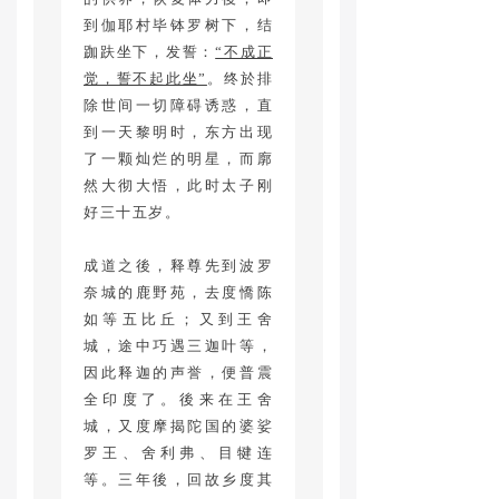
到伽耶村毕钵罗树下，结
跏趺坐下，发誓：
“不成正
觉，誓不起此坐”
。终於排
除世间一切障碍诱惑，直
到一天黎明时，东方出现
了一颗灿烂的明星，而廓
然大彻大悟，此时太子刚
好三十五岁。
成道之後，释尊先到波罗
奈城的鹿野苑，去度憍陈
如等五比丘；又到王舍
城，途中巧遇三迦叶等，
因此释迦的声誉，便普震
全印度了。後来在王舍
城，又度摩揭陀国的婆娑
罗王、舍利弗、目犍连
等。三年後，回故乡度其