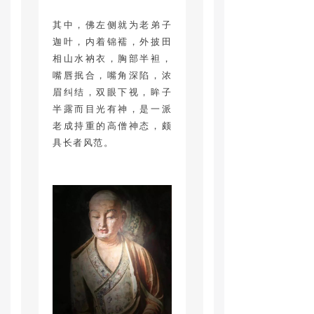
其中，佛左侧就为老弟子
迦叶，内着锦襦，外披田
相山水衲衣，胸部半袒，
嘴唇抿合，嘴角深陷，浓
眉纠结，双眼下视，眸子
半露而目光有神，是一派
老成持重的高僧神态，颇
具长者风范。