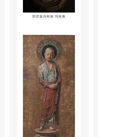
西壁龛内南侧 阿难像