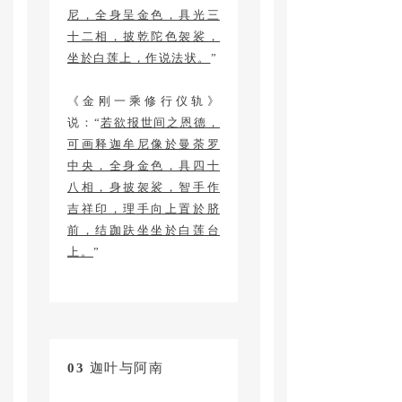
尼，全身呈金色，具光三
十二相，披乾陀色袈裟，
坐於白莲上，作说法状。
”
《金刚一乘修行仪轨》
说：“
若欲报世间之恩德，
可画释迦牟尼像於曼荼罗
中央，全身金色，具四十
八相，身披袈裟，智手作
吉祥印，理手向上置於脐
前，结跏趺坐坐於白莲台
上。
”
03
迦叶与阿南