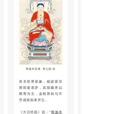
释迦牟尼佛 释心德 绘
有关世尊形象，根据密宗
两部曼荼罗，其胎藏界以
释尊为主，金刚界则与不
空成就如来并立。
《大日经疏》说：“
释迦牟