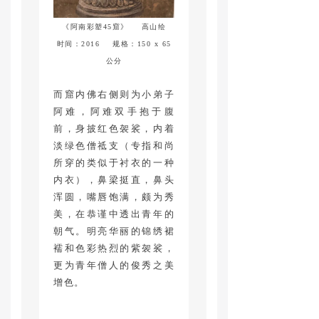
《阿南彩塑45窟》 高山绘
时间：2016 规格：150 x 65
公分
而窟内佛右侧则为小弟子
阿难，阿难双手抱于腹
前，身披红色袈裟，内着
淡绿色僧祗支（专指和尚
所穿的类似于衬衣的一种
内衣），鼻梁挺直，鼻头
浑圆，嘴唇饱满，颇为秀
美，在恭谨中透出青年的
朝气。明亮华丽的锦绣裙
襦和色彩热烈的紫袈裟，
更为青年僧人的俊秀之美
增色。