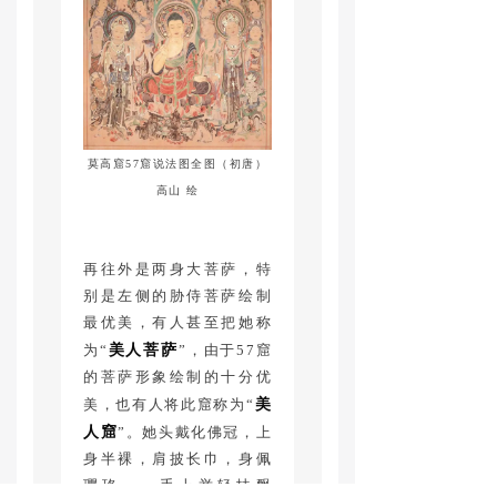
莫高窟57窟说法图全图（初唐）
高山 绘
再往外是两身大菩萨，特
别是左侧的胁侍菩萨绘制
最优美，有人甚至把她称
为“
美人菩萨
”，由于57窟
的菩萨形象绘制的十分优
美，也有人将此窟称为“
美
人窟
”。她头戴化佛冠，上
身半裸，肩披长巾，身佩
璎珞，一手上举轻扶飘