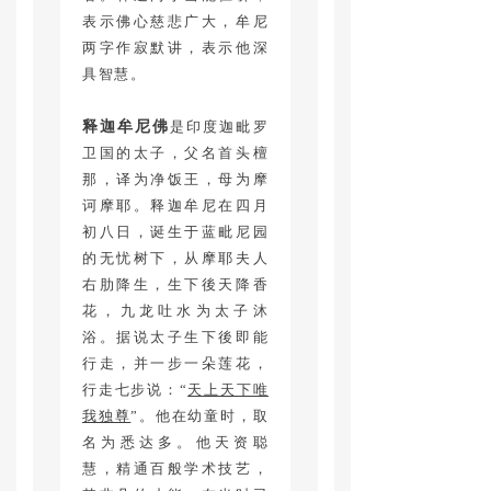
表示佛心慈悲广大，牟尼
两字作寂默讲，表示他深
具智慧。
释迦牟尼佛
是印度迦毗罗
卫国的太子，父名首头檀
那，译为净饭王，母为摩
诃摩耶。释迦牟尼在四月
初八日，诞生于蓝毗尼园
的无忧树下，从摩耶夫人
右肋降生，生下後天降香
花，九龙吐水为太子沐
浴。据说太子生下後即能
行走，并一步一朵莲花，
行走七步说：“
天上天下唯
我独尊
”。他在幼童时，取
名为悉达多。他天资聪
慧，精通百般学术技艺，