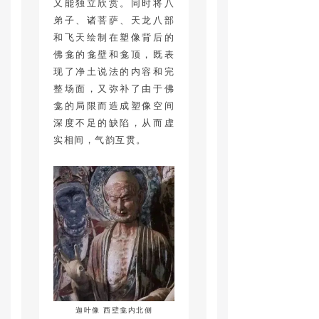
又能独立欣赏。同时将八
弟子、诸菩萨、天龙八部
和飞天绘制在塑像背后的
佛龛的龛壁和龛顶，既表
现了净土说法的内容和完
整场面，又弥补了由于佛
龛的局限而造成塑像空间
深度不足的缺陷，从而虚
实相间，气韵互贯。
迦叶像 西壁龛内北侧