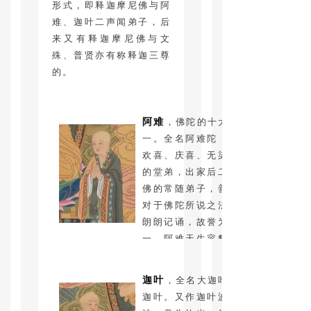
形式，即释迦摩尼佛与阿
难、迦叶二声闻弟子，后
来又有释迦摩尼佛与文
殊、普贤亦有称释迦三尊
的。
阿难
，佛陀的十大弟子之
一。全名阿难陀，意译为
欢喜、庆喜、无染。是佛
的堂弟，出家后二十年为
佛的常随弟子，善记忆，
对于佛陀所说之法，多能
朗朗记诵，故誉为多闻第
一。阿难天生容貌端正，
面如满月，故虽已出家，
却屡遭妇女之诱惑，然阿
迦叶
，全名大迦叶，摩诃
难志操坚固，终得保全梵
迦叶。又作迦叶波、迦摄
行。