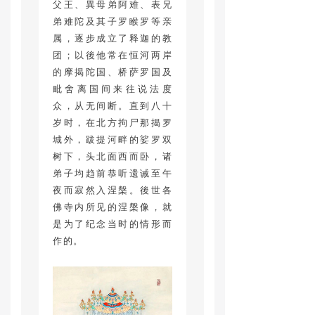
父王、異母弟阿难、表兄
弟难陀及其子罗睺罗等亲
属，逐步成立了释迦的教
团；以後他常在恒河两岸
的摩揭陀国、桥萨罗国及
毗舍离国间来往说法度
众，从无间断。直到八十
岁时，在北方拘尸那揭罗
城外，跋提河畔的娑罗双
树下，头北面西而卧，诸
弟子均趋前恭听遗诫至午
夜而寂然入涅槃。後世各
佛寺内所见的涅槃像，就
是为了纪念当时的情形而
作的。