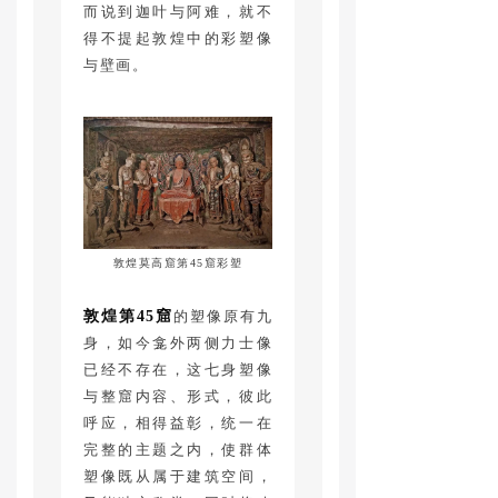
而说到迦叶与阿难，就不
得不提起敦煌中的彩塑像
与壁画。
敦煌莫高窟第45窟彩塑
敦煌第45窟
的塑像原有九
身，如今龛外两侧力士像
已经不存在，这七身塑像
与整窟内容、形式，彼此
呼应，相得益彰，统一在
完整的主题之内，使群体
塑像既从属于建筑空间，