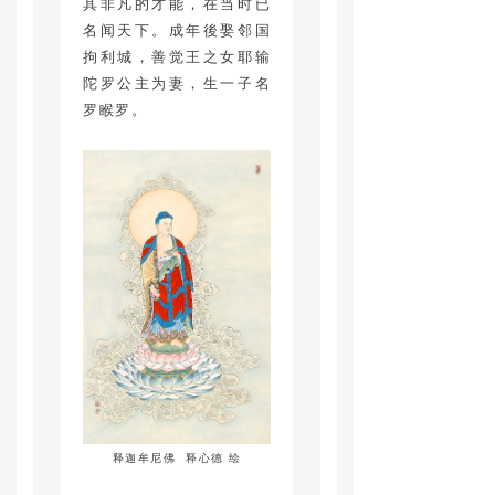
其非凡的才能，在当时已
名闻天下。成年後娶邻国
拘利城，善觉王之女耶输
陀罗公主为妻，生一子名
罗睺罗。
释迦牟尼佛 释心德 绘