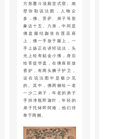
方形覆斗顶殿堂式窟。南
壁弥勒说法图，人物众
多，佛、菩萨、弟子等形
象达十五、六身，中间是
佛盘腿结跏坐在莲花座
上，佛一手放于腿上，一
手上扬正在讲经说法，头
光上绘有贴金小佛，身后
绘菩提华盖，在佛座前放
香炉，有两头狮子护卫，
这在说法图中是极少见
的。其中，佛两侧绘一老
一少二弟子，年老的弟子
手持净瓶即迦叶，年轻的
弟子托钵即阿难，他们侍
奉于两侧。