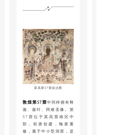
莫高窟57窟说法图
敦煌第
57
窟
中同样拥有释
迦、迦叶、阿难圣像。第
57窟位于莫高窟南区中
部，初唐创建，晚唐重
修，属于中小型洞窟，是