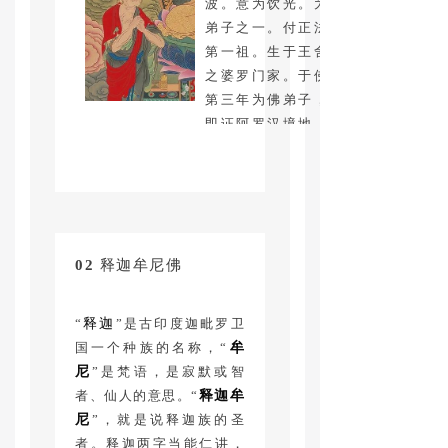
波。意为饮光。为佛十大
弟子之一。付正法眼藏为
于佛陀前未能开悟，佛陀
第一祖。生于王舍城近郊
入灭时悲而恸哭；后受摩
之婆罗门家。于佛成道后
诃迦叶教诫，发愤用功而
第三年为佛弟子，八日后
开悟。于首次结集经典会
即证阿罗汉境地，为佛弟
中被选为诵出经文者，对
子中最无执着之念者。人
于经法之传持，功绩极
格清廉，深受佛陀信赖；
大。初时佛陀之姨母摩诃
于佛弟子中曾受佛陀分予
波阇波提欲入教团，是阿
半座。佛陀入灭后，成为
难从中斡旋。终蒙佛陀许
教团之统率者，于王舍城
可，对比丘尼教团之成立
02
释迦牟尼佛
召集第一次经典结集。直
功劳至钜。
至阿难为法之继承者，始
于鸡足山入定，以待弥勒
“
释迦
”是古印度迦毗罗卫
出世，方行涅槃。
国一个种族的名称，“
牟
尼
”是梵语，是寂默或智
者、仙人的意思。“
释迦牟
尼
”，就是说释迦族的圣
者。释迦两字当能仁讲，