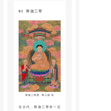
01
释迦三尊
释迦三尊图 释心德 绘
在古代，释迦三尊有一定